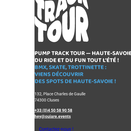
PUMP TRACK TOUR — HAUTE-SAVOI
DU RIDE ET DU FUN TOUT L’ÉTÉ !
BMX, SKATE, TROTTINETTE :
VIENS DÉCOUVRIR
DES SPOTS DE HAUTE-SAVOIE !
132, Place Charles de Gaulle
74300 Cluses
+33 (0)4 50 58 90 58
hey@ouiare.events
Contactez-nous !