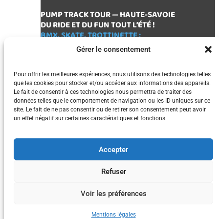
PUMP TRACK TOUR — HAUTE-SAVOIE
DU RIDE ET DU FUN TOUT L’ÉTÉ !
BMX, SKATE, TROTTINETTE :
VIENS DÉCOUVRIR
Gérer le consentement
DES SPOTS DE HAUTE-SAVOIE !
132, Place Charles de Gaulle
Pour offrir les meilleures expériences, nous utilisons des technologies telles
que les cookies pour stocker et/ou accéder aux informations des appareils.
74300 Cluses
Le fait de consentir à ces technologies nous permettra de traiter des
+33 (0)4 50 58 90 58
données telles que le comportement de navigation ou les ID uniques sur ce
site. Le fait de ne pas consentir ou de retirer son consentement peut avoir
hey@ouiare.events
un effet négatif sur certaines caractéristiques et fonctions.
Contactez-nous !
Accepter
Mentions Légales
•
Conditions Générales de Vente
Refuser
Voir les préférences
Mentions légales