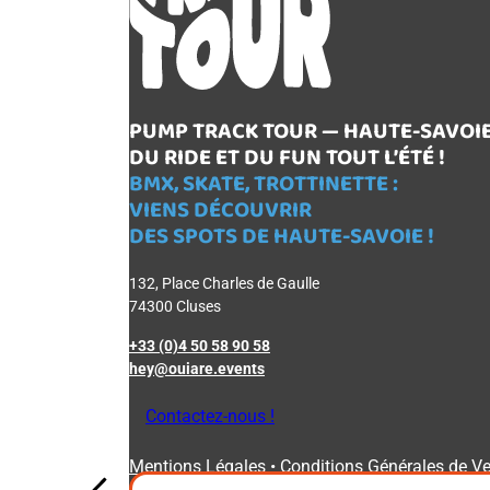
PUMP TRACK TOUR — HAUTE-SAVOI
DU RIDE ET DU FUN TOUT L’ÉTÉ !
BMX, SKATE, TROTTINETTE :
VIENS DÉCOUVRIR
DES SPOTS DE HAUTE-SAVOIE !
132, Place Charles de Gaulle
74300 Cluses
+33 (0)4 50 58 90 58
hey@ouiare.events
Contactez-nous !
Mentions Légales
•
Conditions Générales de V