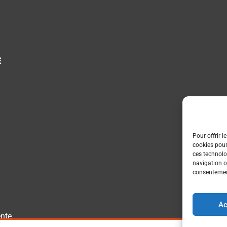
E
Pour offrir l
cookies pour
ces technolo
navigation ou
consentement
Ac
ente