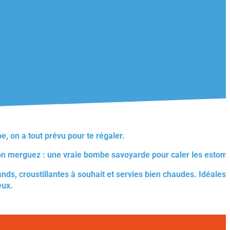
pe, on a tout prévu pour te régaler.
ion merguez : une vraie bombe savoyarde pour caler les esto
, croustillantes à souhait et servies bien chaudes. Idéales p
eux.