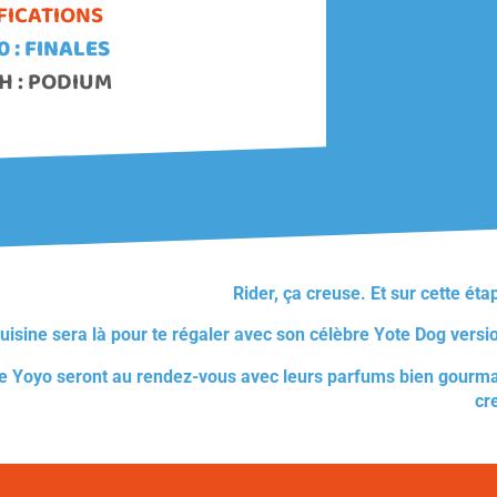
IFICATIONS
0 : FINALES
5H : PODIUM
Rider, ça creuse. Et sur cette éta
uisine
sera là pour te régaler avec son célèbre Yote Dog vers
de Yoyo
seront au rendez-vous avec leurs parfums bien gourmands
cr